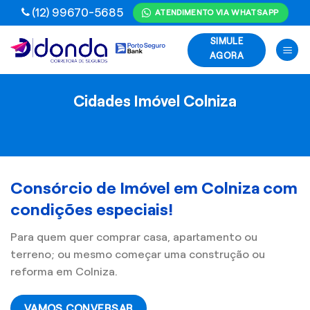
Skip
(12) 99670-5685
ATENDIMENTO VIA WHATSAPP
to
SIMULE
content
AGORA
Cidades Imóvel Colniza
Consórcio de Imóvel em Colniza com
condições especiais!
Para quem quer comprar casa, apartamento ou
terreno; ou mesmo começar uma construção ou
reforma em Colniza.
VAMOS CONVERSAR