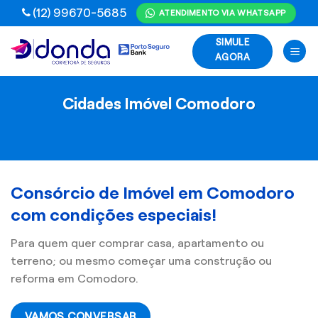
Skip
(12) 99670-5685
ATENDIMENTO VIA WHATSAPP
to
SIMULE
content
AGORA
Cidades Imóvel Comodoro
Consórcio de Imóvel em Comodoro
com condições especiais!
Para quem quer comprar casa, apartamento ou
terreno; ou mesmo começar uma construção ou
reforma em Comodoro.
VAMOS CONVERSAR