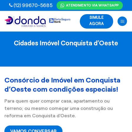
Skip
(12) 99670-5685
ATENDIMENTO VIA WHATSAPP
to
SIMULE
content
AGORA
Cidades Imóvel Conquista d’Oeste
Consórcio de Imóvel em Conquista
d’Oeste com condições especiais!
Para quem quer comprar casa, apartamento ou
terreno; ou mesmo começar uma construção ou
reforma em Conquista d’Oeste.
VAMOS CONVERSAR