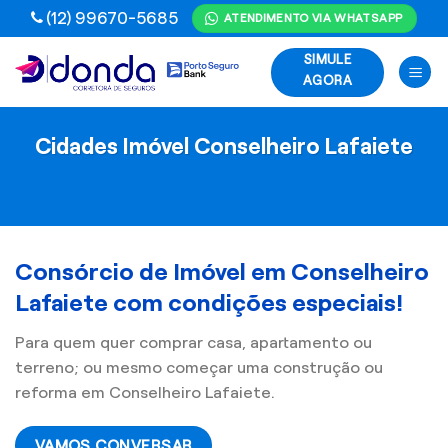
Skip
(12) 99670-5685
ATENDIMENTO VIA WHATSAPP
to
SIMULE
content
AGORA
Cidades Imóvel Conselheiro Lafaiete
Consórcio de Imóvel em Conselheiro
Lafaiete com condições especiais!
Para quem quer comprar casa, apartamento ou
terreno; ou mesmo começar uma construção ou
reforma em Conselheiro Lafaiete.
VAMOS CONVERSAR