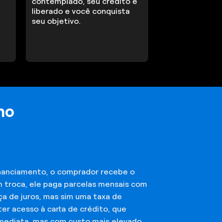
contemplado, seu crédito é
liberado e você conquista
seu objetivo.
ho
financiamento, o comprador recebe o
m troca, ele paga parcelas mensais com
ça de juros, mas sim uma taxa de
er acesso à carta de crédito, que
imediata, mas com custo mais elevado