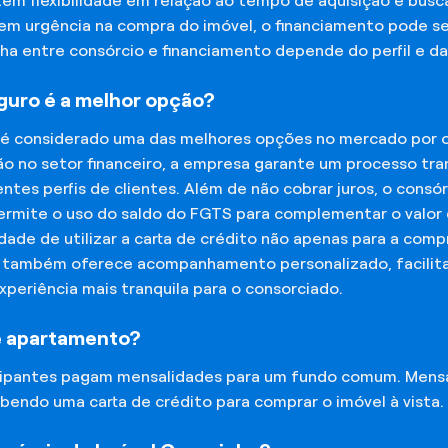
tem flexibilidade em relação ao tempo de aquisição e bu
tem urgência na compra do imóvel, o financiamento pode s
lha entre consórcio e financiamento depende do perfil e 
eguro é a melhor opção?
 é considerado uma das melhores opções no mercado por of
o no setor financeiro, a empresa garante um processo tra
tes perfis de clientes. Além de não cobrar juros, o cons
rmite o uso do saldo do FGTS para complementar o valor d
lidade de utilizar a carta de crédito não apenas para a co
o também oferece acompanhamento personalizado, facilit
experiência mais tranquila para o consorciado.
e apartamento?
icipantes pagam mensalidades para um fundo comum. Mens
bendo uma carta de crédito para comprar o imóvel à vista.