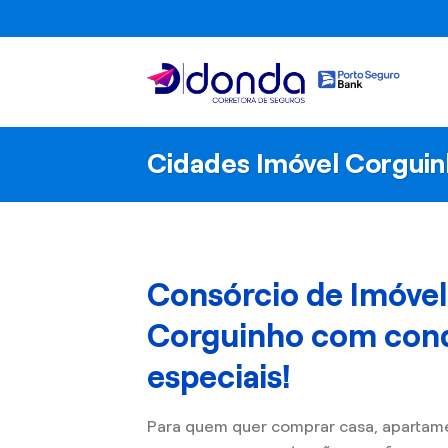
Skip
to
content
Cidades Imóvel Corgui
Consórcio de Imóve
Corguinho com con
especiais!
Para quem quer comprar casa, apartam