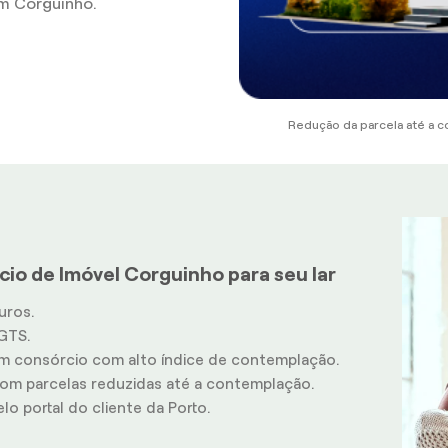
m Corguinho.
Redução da parcela até a c
cio de Imóvel Corguinho para seu lar
uros.
GTS.
m consórcio com alto índice de contemplação.
m parcelas reduzidas até a contemplação.
o portal do cliente da Porto.