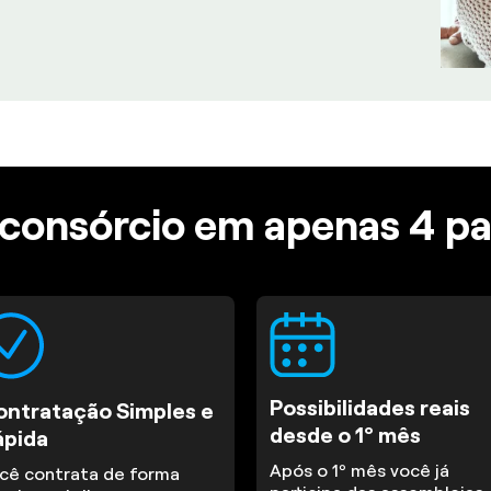
consórcio em apenas 4 p
Possibilidades reais
ontratação Simples e
desde o 1º mês
ápida
Após o 1º mês você já
cê contrata de forma