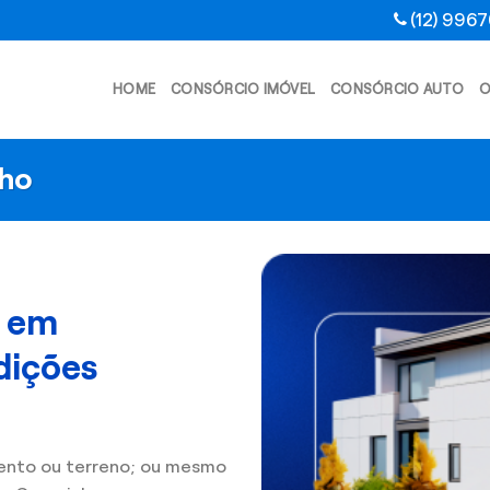
(12) 996
HOME
CONSÓRCIO IMÓVEL
CONSÓRCIO AUTO
O
nho
l em
dições
ento ou terreno; ou mesmo