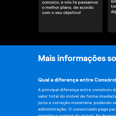
si
conosco, e nós te passamos
ti
o melhor plano, de acordo
di
com o seu objetivo!
Mais informações s
Qual a diferença entre Consórc
A principal diferença entre consórcio 
valor total do imóvel de forma imediat
juros e correção monetária, podendo se
administração. O consorciado paga parc
permite a compra do imóvel. No financ