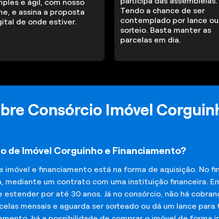
participa das assembleias.
mples e ágil, com nosso
Tendo a chance de ser
me, e assina a proposta
contemplado por lance ou
gital de onde estiver.
sorteio. Basta manter as
parcelas em dia.
obre Consórcio Imóvel Corguin
io de Imóvel Corguinho e Financiamento?
de imóvel e financiamento está na forma de aquisição. No 
a, mediante um contrato com uma instituição financeira. E
 estender por até 30 anos. Já no consórcio, não há cobran
elas mensais e aguarda ser sorteado ou dá um lance para t
iamento, há a possibilidade de comprar o imóvel de forma 