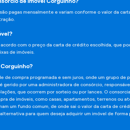
nsórcio de Imóvel Corguinho?
 são pagas mensalmente e variam conforme o valor da cart
tração.
óvel?
e acordo com o preço da carta de crédito escolhida, que p
ixas de imóveis.
l Corguinho?
de de compra programada e sem juros, onde um grupo de p
 é gerido por uma administradora de consórcio, responsáv
mplações, que ocorrem por sorteio ou por lances. O consor
mpra de imóveis, como casas, apartamentos, terrenos ou a
mam um fundo comum, de onde sai o valor da carta de créd
lternativa para quem deseja adquirir um imóvel de forma 