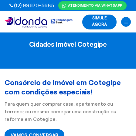
Skip
(12) 99670-5685
ATENDIMENTO VIA WHATSAPP
to
SIMULE
content
AGORA
Cidades Imóvel Cotegipe
Consórcio de Imóvel em Cotegipe
com condições especiais!
Para quem quer comprar casa, apartamento ou
terreno; ou mesmo começar uma construção ou
reforma em Cotegipe.
VAMOS CONVERSAR