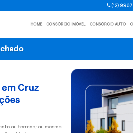
(12) 996
HOME
CONSÓRCIO IMÓVEL
CONSÓRCIO AUTO
O
achado
l em Cruz
ções
ento ou terreno; ou mesmo