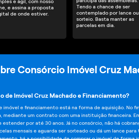
participa das assembleias.
mples e ágil, com nosso
Tendo a chance de ser
me, e assina a proposta
contemplado por lance ou
gital de onde estiver.
sorteio. Basta manter as
parcelas em dia.
obre Consórcio Imóvel Cruz M
io de Imóvel Cruz Machado e Financiamento?
de imóvel e financiamento está na forma de aquisição. No 
a, mediante um contrato com uma instituição financeira. E
 estender por até 30 anos. Já no consórcio, não há cobran
elas mensais e aguarda ser sorteado ou dá um lance para t
iamento, há a possibilidade de comprar o imóvel de forma 