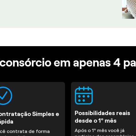
consórcio em apenas 4 p
Possibilidades reais
ontratação Simples e
desde o 1º mês
ápida
Após o 1º mês você já
cê contrata de forma