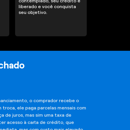
contemplado, seu crédito é
liberado e você conquista
seu objetivo.
achado
financiamento, o comprador recebe o
m troca, ele paga parcelas mensais com
ça de juros, mas sim uma taxa de
er acesso à carta de crédito, que
imediata, mas com custo mais elevado