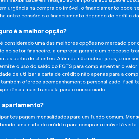
tem flexibilidade em relação ao tempo de aquisição e bu
tem urgência na compra do imóvel, o financiamento pode s
lha entre consórcio e financiamento depende do perfil e 
eguro é a melhor opção?
 é considerado uma das melhores opções no mercado por of
o no setor financeiro, a empresa garante um processo tra
tes perfis de clientes. Além de não cobrar juros, o cons
rmite o uso do saldo do FGTS para complementar o valor d
lidade de utilizar a carta de crédito não apenas para a co
o também oferece acompanhamento personalizado, facilit
experiência mais tranquila para o consorciado.
e apartamento?
icipantes pagam mensalidades para um fundo comum. Mens
bendo uma carta de crédito para comprar o imóvel à vista.