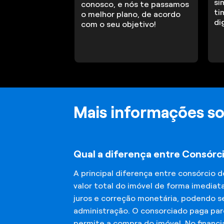
si
conosco, e nós te passamos
ti
o melhor plano, de acordo
di
com o seu objetivo!
Mais informações s
Qual a diferença entre Consórc
A principal diferença entre consórcio 
valor total do imóvel de forma imediat
juros e correção monetária, podendo se
administração. O consorciado paga parc
permite a compra do imóvel. No financ