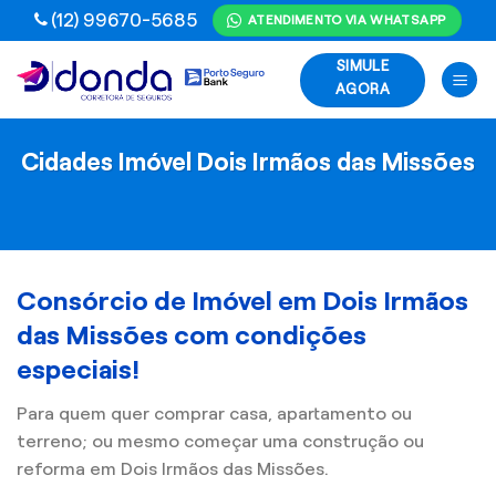
Skip
(12) 99670-5685
ATENDIMENTO VIA WHATSAPP
to
SIMULE
content
AGORA
Cidades Imóvel Dois Irmãos das Missões
Consórcio de Imóvel em Dois Irmãos
das Missões com condições
especiais!
Para quem quer comprar casa, apartamento ou
terreno; ou mesmo começar uma construção ou
reforma em Dois Irmãos das Missões.