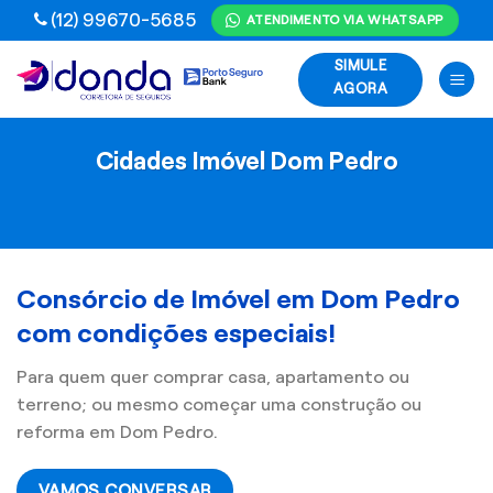
Skip
(12) 99670-5685
ATENDIMENTO VIA WHATSAPP
to
SIMULE
content
AGORA
Cidades Imóvel Dom Pedro
Consórcio de Imóvel em Dom Pedro
com condições especiais!
Para quem quer comprar casa, apartamento ou
terreno; ou mesmo começar uma construção ou
reforma em Dom Pedro.
VAMOS CONVERSAR