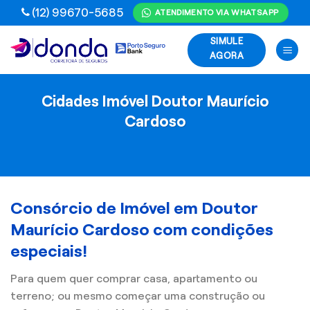
Skip
(12) 99670-5685
ATENDIMENTO VIA WHATSAPP
to
SIMULE
content
AGORA
Cidades Imóvel Doutor Maurício
Cardoso
Consórcio de Imóvel em Doutor
Maurício Cardoso com condições
especiais!
Para quem quer comprar casa, apartamento ou
terreno; ou mesmo começar uma construção ou