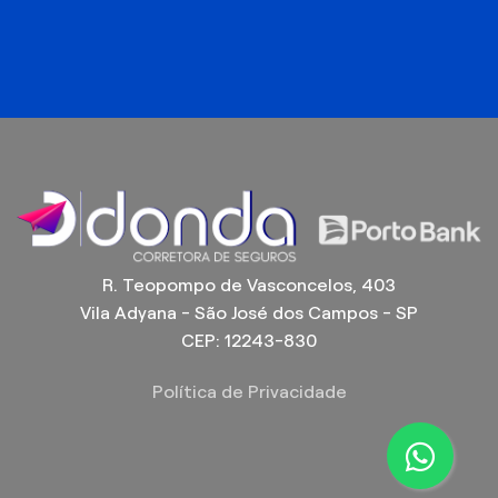
R. Teopompo de Vasconcelos, 403
Vila Adyana - São José dos Campos - SP
CEP: 12243-830
Política de Privacidade