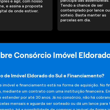
participa das assembleias.
mples e ágil, com nosso
Tendo a chance de ser
me, e assina a proposta
contemplado por lance ou
gital de onde estiver.
sorteio. Basta manter as
parcelas em dia.
bre Consórcio Imóvel Eldorado
o de Imóvel Eldorado do Sul e Financiamento?
de imóvel e financiamento está na forma de aquisição. No 
a, mediante um contrato com uma instituição financeira. E
 estender por até 30 anos. Já no consórcio, não há cobran
elas mensais e aguarda ser sorteado ou dá um lance para t
iamento, há a possibilidade de comprar o imóvel de forma 