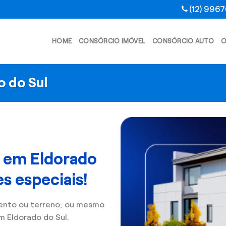
(12) 996
HOME
CONSÓRCIO IMÓVEL
CONSÓRCIO AUTO
O
o do Sul
l em Eldorado
s especiais!
ento ou terreno; ou mesmo
 Eldorado do Sul.