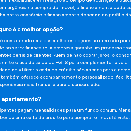
tem flexibilidade em relação ao tempo de aquisição e bu
tem urgência na compra do imóvel, o financiamento pode s
lha entre consórcio e financiamento depende do perfil e 
eguro é a melhor opção?
 é considerado uma das melhores opções no mercado por of
o no setor financeiro, a empresa garante um processo tra
tes perfis de clientes. Além de não cobrar juros, o cons
rmite o uso do saldo do FGTS para complementar o valor d
lidade de utilizar a carta de crédito não apenas para a co
o também oferece acompanhamento personalizado, facilit
experiência mais tranquila para o consorciado.
e apartamento?
icipantes pagam mensalidades para um fundo comum. Mens
bendo uma carta de crédito para comprar o imóvel à vista.