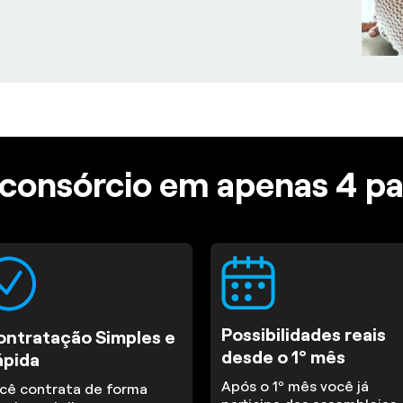
consórcio em apenas 4 p
Possibilidades reais
ontratação Simples e
desde o 1º mês
ápida
Após o 1º mês você já
cê contrata de forma