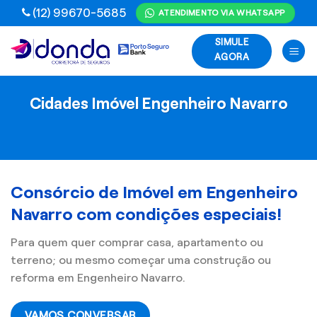
Skip
(12) 99670-5685
ATENDIMENTO VIA WHATSAPP
to
SIMULE
content
AGORA
Cidades Imóvel Engenheiro Navarro
Consórcio de Imóvel em Engenheiro
Navarro com condições especiais!
Para quem quer comprar casa, apartamento ou
terreno; ou mesmo começar uma construção ou
reforma em Engenheiro Navarro.
VAMOS CONVERSAR