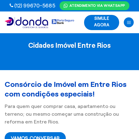
Skip
(12) 99670-5685
ATENDIMENTO VIA WHATSAPP
to
SIMULE
content
AGORA
Cidades Imóvel Entre Rios
Consórcio de Imóvel em Entre Rios
com condições especiais!
Para quem quer comprar casa, apartamento ou
terreno; ou mesmo começar uma construção ou
reforma em Entre Rios.
VAMOS CONVERSAR