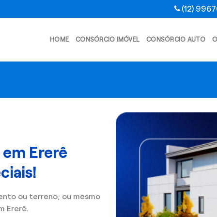
(12) 996
HOME
CONSÓRCIO IMÓVEL
CONSÓRCIO AUTO
O
 em Ererê
iais!
ento ou terreno; ou mesmo
m Ererê.