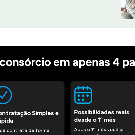
consórcio em apenas 4 p
Possibilidades reais
ontratação Simples e
desde o 1º mês
ápida
Após o 1º mês você já
cê contrata de forma