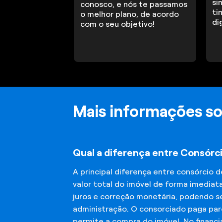
si
conosco, e nós te passamos
ti
o melhor plano, de acordo
di
com o seu objetivo!
Mais informações so
Qual a diferença entre Consórc
A principal diferença entre consórcio 
valor total do imóvel de forma imediat
juros e correção monetária, podendo se
administração. O consorciado paga parc
permite a compra do imóvel. No financ