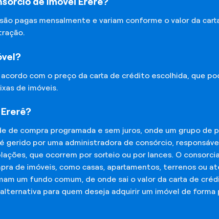
sórcio de Imóvel Ererê?
 são pagas mensalmente e variam conforme o valor da cart
tração.
óvel?
e acordo com o preço da carta de crédito escolhida, que p
ixas de imóveis.
 Ererê?
de de compra programada e sem juros, onde um grupo de p
 é gerido por uma administradora de consórcio, responsáv
mplações, que ocorrem por sorteio ou por lances. O consor
mpra de imóveis, como casas, apartamentos, terrenos ou a
mam um fundo comum, de onde sai o valor da carta de créd
lternativa para quem deseja adquirir um imóvel de forma 