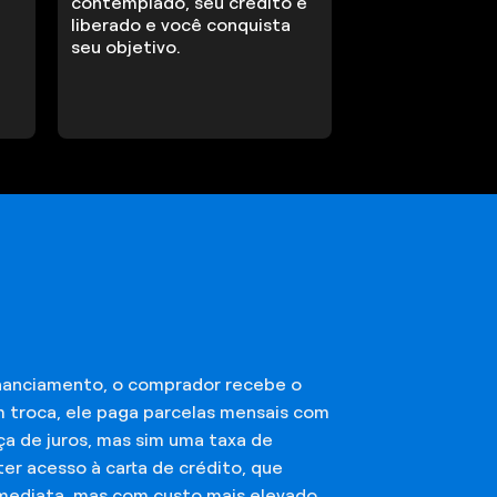
contemplado, seu crédito é
liberado e você conquista
seu objetivo.
financiamento, o comprador recebe o
m troca, ele paga parcelas mensais com
ça de juros, mas sim uma taxa de
er acesso à carta de crédito, que
imediata, mas com custo mais elevado