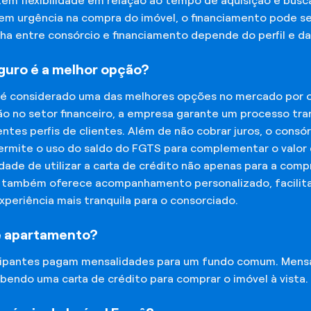
tem flexibilidade em relação ao tempo de aquisição e bu
tem urgência na compra do imóvel, o financiamento pode s
lha entre consórcio e financiamento depende do perfil e 
eguro é a melhor opção?
 é considerado uma das melhores opções no mercado por of
o no setor financeiro, a empresa garante um processo tra
tes perfis de clientes. Além de não cobrar juros, o cons
rmite o uso do saldo do FGTS para complementar o valor d
lidade de utilizar a carta de crédito não apenas para a co
o também oferece acompanhamento personalizado, facilit
experiência mais tranquila para o consorciado.
e apartamento?
icipantes pagam mensalidades para um fundo comum. Mens
bendo uma carta de crédito para comprar o imóvel à vista.