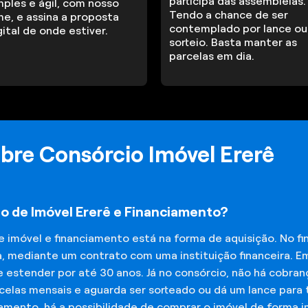
participa das assembleias.
mples e ágil, com nosso
Tendo a chance de ser
me, e assina a proposta
contemplado por lance ou
gital de onde estiver.
sorteio. Basta manter as
parcelas em dia.
bre Consórcio Imóvel Ererê
io de Imóvel Ererê e Financiamento?
de imóvel e financiamento está na forma de aquisição. No 
a, mediante um contrato com uma instituição financeira. E
 estender por até 30 anos. Já no consórcio, não há cobran
elas mensais e aguarda ser sorteado ou dá um lance para t
iamento, há a possibilidade de comprar o imóvel de forma 