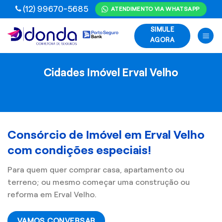
Skip
(12) 99670-5685
ATENDIMENTO VIA WHATSAPP
to
SIMULE
content
AGORA
Cidades Imóvel Erval Velho
Consórcio de Imóvel em Erval Velho
com condições especiais!
Para quem quer comprar casa, apartamento ou
terreno; ou mesmo começar uma construção ou
reforma em Erval Velho.
VAMOS CONVERSAR