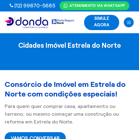
Skip
(12) 99670-5685
ATENDIMENTO VIA WHATSAPP
to
SIMULE
content
AGORA
Cidades Imóvel Estrela do Norte
Consórcio de Imóvel em Estrela do
Norte com condições especiais!
Para quem quer comprar casa, apartamento ou
terreno; ou mesmo começar uma construção ou
reforma em Estrela do Norte.
VAMOS CONVERSAR