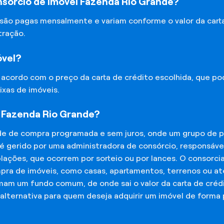
sórcio de Imóvel Fazenda Rio Grande?
 são pagas mensalmente e variam conforme o valor da cart
tração.
óvel?
e acordo com o preço da carta de crédito escolhida, que p
ixas de imóveis.
 Fazenda Rio Grande?
de de compra programada e sem juros, onde um grupo de p
 é gerido por uma administradora de consórcio, responsáv
mplações, que ocorrem por sorteio ou por lances. O consor
mpra de imóveis, como casas, apartamentos, terrenos ou a
mam um fundo comum, de onde sai o valor da carta de créd
lternativa para quem deseja adquirir um imóvel de forma 