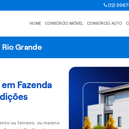
(12) 996
HOME
CONSÓRCIO IMÓVEL
CONSÓRCIO AUTO
O
 Rio Grande
l em Fazenda
dições
ento ou terreno; ou mesmo