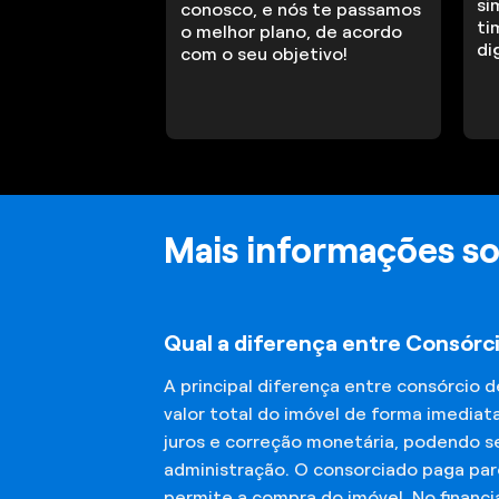
si
conosco, e nós te passamos
ti
o melhor plano, de acordo
di
com o seu objetivo!
Mais informações so
Qual a diferença entre Consórc
A principal diferença entre consórcio 
valor total do imóvel de forma imediat
juros e correção monetária, podendo se
administração. O consorciado paga parc
permite a compra do imóvel. No financ