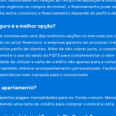
tem flexibilidade em relação ao tempo de aquisição e bu
tem urgência na compra do imóvel, o financiamento pode s
lha entre consórcio e financiamento depende do perfil e 
eguro é a melhor opção?
 é considerado uma das melhores opções no mercado por of
o no setor financeiro, a empresa garante um processo tra
tes perfis de clientes. Além de não cobrar juros, o cons
rmite o uso do saldo do FGTS para complementar o valor d
lidade de utilizar a carta de crédito não apenas para a co
o também oferece acompanhamento personalizado, facilit
experiência mais tranquila para o consorciado.
e apartamento?
icipantes pagam mensalidades para um fundo comum. Mens
bendo uma carta de crédito para comprar o imóvel à vista.