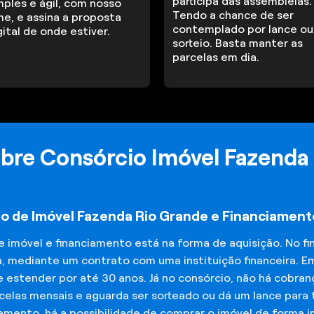
participa das assembleias.
mples e ágil, com nosso
Tendo a chance de ser
me, e assina a proposta
contemplado por lance ou
gital de onde estiver.
sorteio. Basta manter as
parcelas em dia.
bre Consórcio Imóvel Fazenda
io de Imóvel Fazenda Rio Grande e Financiamen
de imóvel e financiamento está na forma de aquisição. No 
a, mediante um contrato com uma instituição financeira. E
 estender por até 30 anos. Já no consórcio, não há cobran
elas mensais e aguarda ser sorteado ou dá um lance para t
iamento, há a possibilidade de comprar o imóvel de forma 