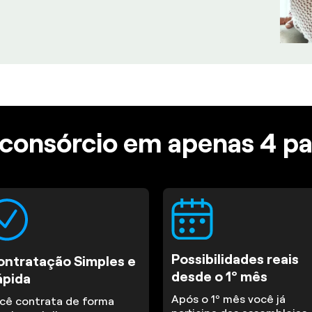
consórcio em apenas 4 p
Possibilidades reais
ontratação Simples e
desde o 1º mês
ápida
Após o 1º mês você já
cê contrata de forma