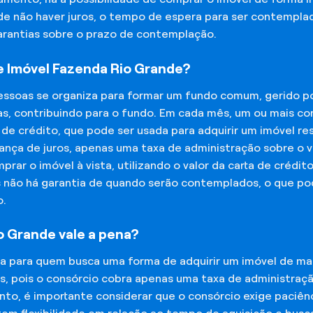
 de não haver juros, o tempo de espera para ser contempla
garantias sobre o prazo de contemplação.
 Imóvel Fazenda Rio Grande?
essoas se organiza para formar um fundo comum, gerido p
s, contribuindo para o fundo. Em cada mês, um ou mais c
 de crédito, que pode ser usada para adquirir um imóvel r
nça de juros, apenas uma taxa de administração sobre o va
ar o imóvel à vista, utilizando o valor da carta de crédit
is não há garantia de quando serão contemplados, o que p
o.
o Grande vale a pena?
na para quem busca uma forma de adquirir um imóvel de man
os, pois o consórcio cobra apenas uma taxa de administra
o, é importante considerar que o consórcio exige paciênc