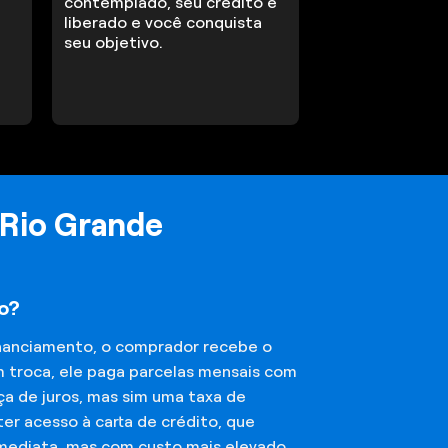
contemplado, seu crédito é
liberado e você conquista
seu objetivo.
 Rio Grande
to?
financiamento, o comprador recebe o
m troca, ele paga parcelas mensais com
ça de juros, mas sim uma taxa de
er acesso à carta de crédito, que
imediata, mas com custo mais elevado