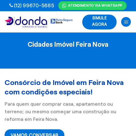
Skip
(12) 99670-5685
ATENDIMENTO VIA WHATSAPP
to
SIMULE
content
AGORA
Cidades Imóvel Feira Nova
Consórcio de Imóvel em Feira Nova
com condições especiais!
Para quem quer comprar casa, apartamento ou
terreno; ou mesmo começar uma construção ou
reforma em Feira Nova.
VAMOS CONVERSAR