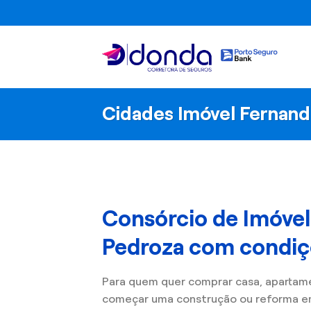
Skip
to
content
Cidades Imóvel Fernan
Consórcio de Imóve
Pedroza com condiçõ
Para quem quer comprar casa, apartam
começar uma construção ou reforma e