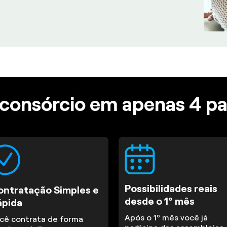
consórcio em apenas 4 p
Possibilidades reais
ontratação Simples e
desde o 1º mês
ápida
Após o 1º mês você já
cê contrata de forma