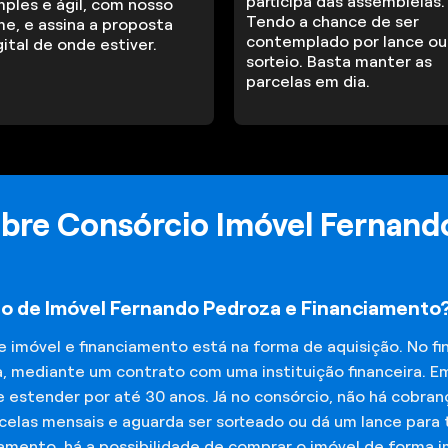
participa das assembleias.
mples e ágil, com nosso
Tendo a chance de ser
me, e assina a proposta
contemplado por lance ou
gital de onde estiver.
sorteio. Basta manter as
parcelas em dia.
bre Consórcio Imóvel Fernand
io de Imóvel Fernando Pedroza e Financiamento
de imóvel e financiamento está na forma de aquisição. No 
a, mediante um contrato com uma instituição financeira. E
 estender por até 30 anos. Já no consórcio, não há cobran
elas mensais e aguarda ser sorteado ou dá um lance para t
iamento, há a possibilidade de comprar o imóvel de forma 