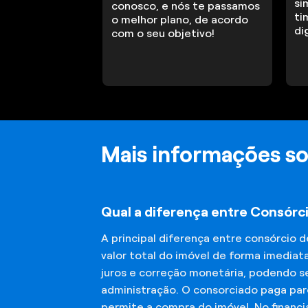
si
conosco, e nós te passamos
ti
o melhor plano, de acordo
di
com o seu objetivo!
Mais informações so
Qual a diferença entre Consórc
A principal diferença entre consórcio 
valor total do imóvel de forma imediat
juros e correção monetária, podendo se
administração. O consorciado paga parc
permite a compra do imóvel. No financ