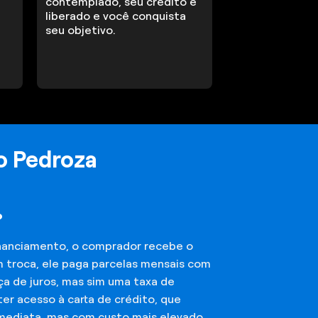
contemplado, seu crédito é
liberado e você conquista
seu objetivo.
o Pedroza
?
financiamento, o comprador recebe o
m troca, ele paga parcelas mensais com
ça de juros, mas sim uma taxa de
er acesso à carta de crédito, que
imediata, mas com custo mais elevado