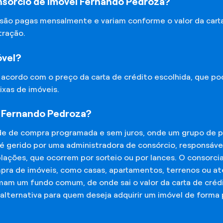
nsórcio de Imóvel Fernando Pedroza?
 são pagas mensalmente e variam conforme o valor da cart
tração.
óvel?
e acordo com o preço da carta de crédito escolhida, que p
ixas de imóveis.
l Fernando Pedroza?
de de compra programada e sem juros, onde um grupo de p
 é gerido por uma administradora de consórcio, responsáv
mplações, que ocorrem por sorteio ou por lances. O consor
mpra de imóveis, como casas, apartamentos, terrenos ou a
mam um fundo comum, de onde sai o valor da carta de créd
lternativa para quem deseja adquirir um imóvel de forma 