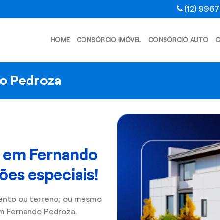
(12) 996
HOME
CONSÓRCIO IMÓVEL
CONSÓRCIO AUTO
O
do Pedroza
l em Fernando
es especiais!
ento ou terreno; ou mesmo
m Fernando Pedroza.