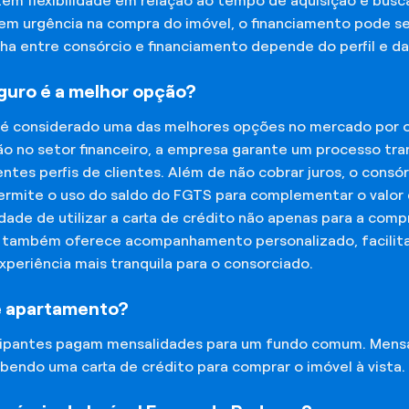
tem flexibilidade em relação ao tempo de aquisição e bu
tem urgência na compra do imóvel, o financiamento pode s
lha entre consórcio e financiamento depende do perfil e 
eguro é a melhor opção?
 é considerado uma das melhores opções no mercado por of
o no setor financeiro, a empresa garante um processo tra
tes perfis de clientes. Além de não cobrar juros, o cons
rmite o uso do saldo do FGTS para complementar o valor d
lidade de utilizar a carta de crédito não apenas para a co
o também oferece acompanhamento personalizado, facilit
experiência mais tranquila para o consorciado.
e apartamento?
icipantes pagam mensalidades para um fundo comum. Mens
bendo uma carta de crédito para comprar o imóvel à vista.