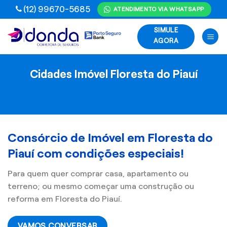
Skip
(12) 99670-5685
ATENDIMENTO VIA WHATSAPP
to
SIMULE
content
AGORA
Cidades Imóvel Floresta do Piauí
Consórcio de Imóvel em Floresta do
Piauí com condições especiais!
Para quem quer comprar casa, apartamento ou
terreno; ou mesmo começar uma construção ou
reforma em Floresta do Piauí.
VAMOS CONVERSAR