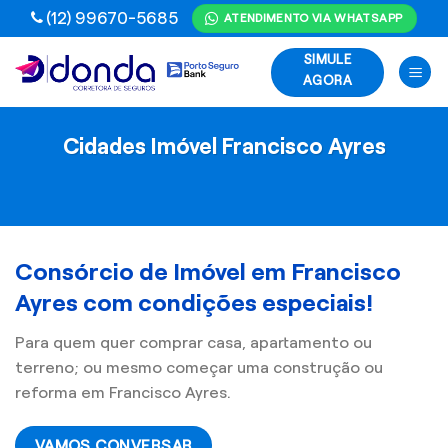
Skip
(12) 99670-5685
ATENDIMENTO VIA WHATSAPP
to
SIMULE
content
AGORA
Cidades Imóvel Francisco Ayres
Consórcio de Imóvel em Francisco
Ayres com condições especiais!
Para quem quer comprar casa, apartamento ou
terreno; ou mesmo começar uma construção ou
reforma em Francisco Ayres.
VAMOS CONVERSAR