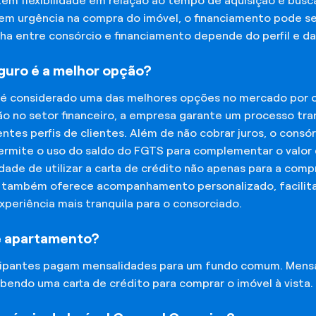
tem flexibilidade em relação ao tempo de aquisição e bu
tem urgência na compra do imóvel, o financiamento pode s
lha entre consórcio e financiamento depende do perfil e 
eguro é a melhor opção?
 é considerado uma das melhores opções no mercado por of
o no setor financeiro, a empresa garante um processo tra
tes perfis de clientes. Além de não cobrar juros, o cons
rmite o uso do saldo do FGTS para complementar o valor d
lidade de utilizar a carta de crédito não apenas para a co
o também oferece acompanhamento personalizado, facilit
experiência mais tranquila para o consorciado.
e apartamento?
icipantes pagam mensalidades para um fundo comum. Mens
bendo uma carta de crédito para comprar o imóvel à vista.