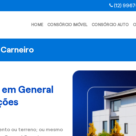
(12) 996
HOME
CONSÓRCIO IMÓVEL
CONSÓRCIO AUTO
O
 Carneiro
l em General
ções
ento ou terreno; ou mesmo