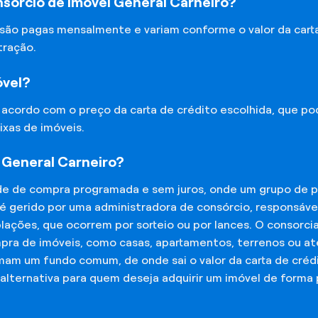
sórcio de Imóvel General Carneiro?
 são pagas mensalmente e variam conforme o valor da cart
tração.
óvel?
e acordo com o preço da carta de crédito escolhida, que p
ixas de imóveis.
 General Carneiro?
de de compra programada e sem juros, onde um grupo de p
 é gerido por uma administradora de consórcio, responsáv
mplações, que ocorrem por sorteio ou por lances. O consor
mpra de imóveis, como casas, apartamentos, terrenos ou a
mam um fundo comum, de onde sai o valor da carta de créd
lternativa para quem deseja adquirir um imóvel de forma 