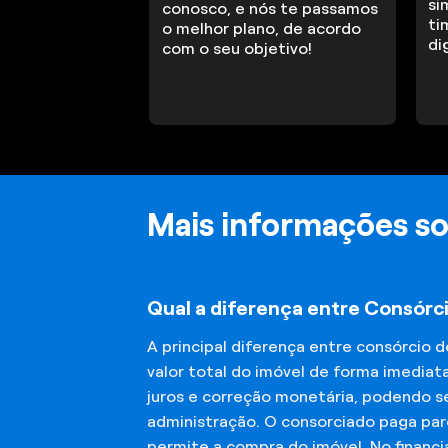
si
conosco, e nós te passamos
ti
o melhor plano, de acordo
di
com o seu objetivo!
Mais informações so
Qual a diferença entre Consórc
A principal diferença entre consórcio 
valor total do imóvel de forma imediat
juros e correção monetária, podendo se
administração. O consorciado paga parc
permite a compra do imóvel. No financ