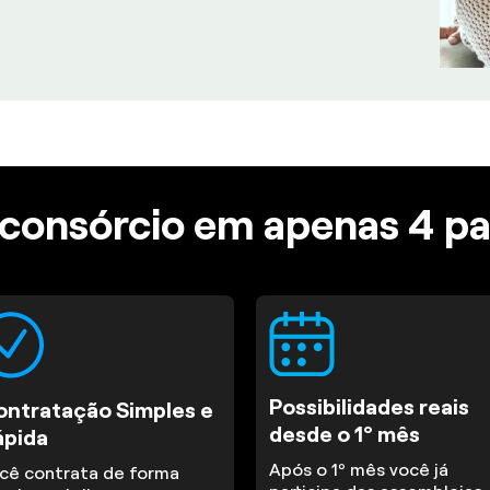
consórcio em apenas 4 p
Possibilidades reais
ontratação Simples e
desde o 1º mês
ápida
Após o 1º mês você já
cê contrata de forma