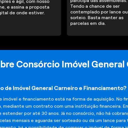
participa das assembleias.
mples e ágil, com nosso
Tendo a chance de ser
me, e assina a proposta
contemplado por lance ou
gital de onde estiver.
sorteio. Basta manter as
parcelas em dia.
bre Consórcio Imóvel General 
io de Imóvel General Carneiro e Financiamento?
de imóvel e financiamento está na forma de aquisição. No 
a, mediante um contrato com uma instituição financeira. E
 estender por até 30 anos. Já no consórcio, não há cobran
elas mensais e aguarda ser sorteado ou dá um lance para t
iamento, há a possibilidade de comprar o imóvel de forma 