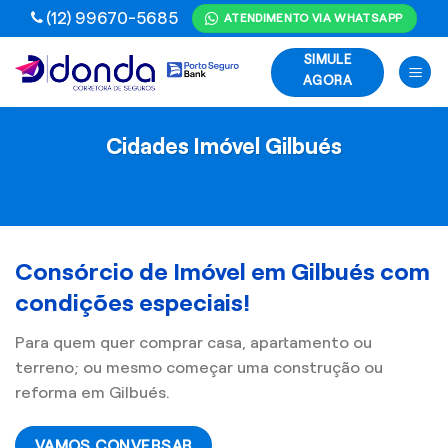
Skip
(12) 99670-5685
ATENDIMENTO VIA WHATSAPP
to
SIMULE
content
AGORA
Cidades Imóvel Gilbués
Consórcio de Imóvel em Gilbués com
condições especiais!
Para quem quer comprar casa, apartamento ou
terreno; ou mesmo começar uma construção ou
reforma em Gilbués.
VAMOS CONVERSAR