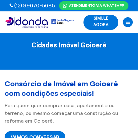
Skip
(12) 99670-5685
ATENDIMENTO VIA WHATSAPP
to
SIMULE
content
AGORA
Cidades Imóvel Goioerê
Consórcio de Imóvel em Goioerê
com condições especiais!
Para quem quer comprar casa, apartamento ou
terreno; ou mesmo começar uma construção ou
reforma em Goioerê.
VAMOS CONVERSAR