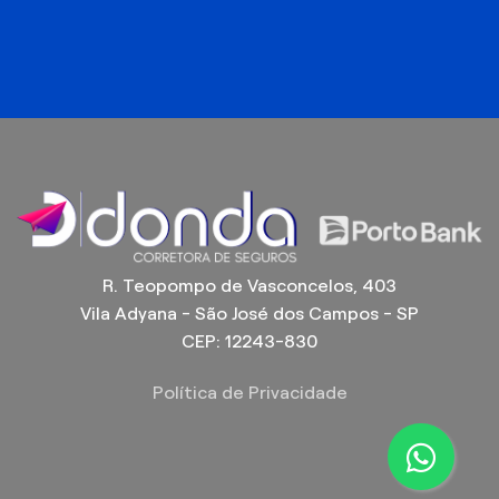
R. Teopompo de Vasconcelos, 403
Vila Adyana - São José dos Campos - SP
CEP: 12243-830
Política de Privacidade