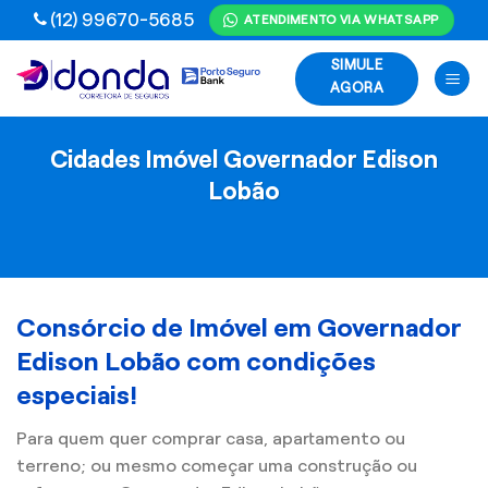
Skip
(12) 99670-5685
ATENDIMENTO VIA WHATSAPP
to
SIMULE
content
AGORA
Cidades Imóvel Governador Edison
Lobão
Consórcio de Imóvel em Governador
Edison Lobão com condições
especiais!
Para quem quer comprar casa, apartamento ou
terreno; ou mesmo começar uma construção ou