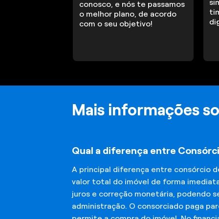
si
conosco, e nós te passamos
ti
o melhor plano, de acordo
di
com o seu objetivo!
Mais informações so
Qual a diferença entre Consórc
A principal diferença entre consórcio 
valor total do imóvel de forma imediat
juros e correção monetária, podendo se
administração. O consorciado paga parc
permite a compra do imóvel. No financ