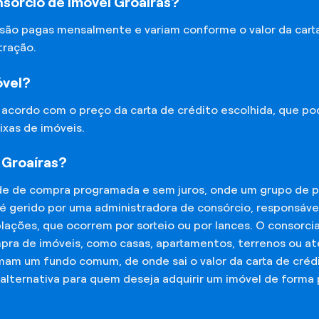
sórcio de Imóvel Groaíras?
 são pagas mensalmente e variam conforme o valor da cart
tração.
óvel?
e acordo com o preço da carta de crédito escolhida, que p
ixas de imóveis.
 Groaíras?
de de compra programada e sem juros, onde um grupo de p
 é gerido por uma administradora de consórcio, responsáv
mplações, que ocorrem por sorteio ou por lances. O consor
mpra de imóveis, como casas, apartamentos, terrenos ou a
mam um fundo comum, de onde sai o valor da carta de créd
lternativa para quem deseja adquirir um imóvel de forma 