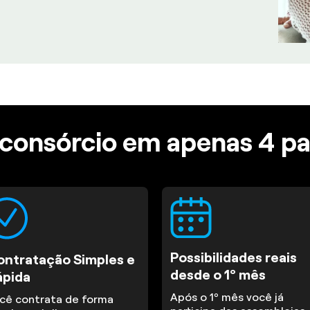
consórcio em apenas 4 p
Possibilidades reais
ontratação Simples e
desde o 1º mês
ápida
Após o 1º mês você já
cê contrata de forma