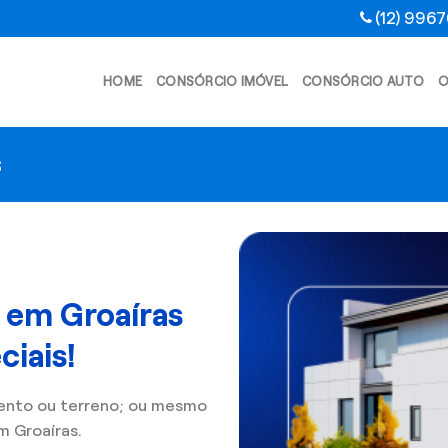
(12) 996
HOME
CONSÓRCIO IMÓVEL
CONSÓRCIO AUTO
O
s
 em Groaíras
iais!
ento ou terreno; ou mesmo
 Groaíras.