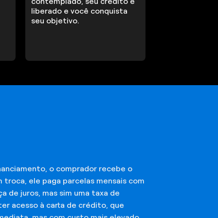
contemplado, seu crédito é
liberado e você conquista
seu objetivo.
financiamento, o comprador recebe o
m troca, ele paga parcelas mensais com
ça de juros, mas sim uma taxa de
er acesso à carta de crédito, que
imediata, mas com custo mais elevado