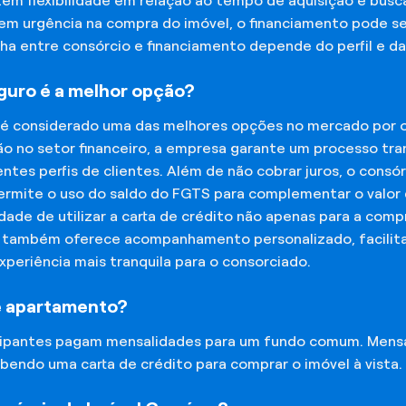
tem flexibilidade em relação ao tempo de aquisição e bu
tem urgência na compra do imóvel, o financiamento pode s
lha entre consórcio e financiamento depende do perfil e 
eguro é a melhor opção?
 é considerado uma das melhores opções no mercado por of
o no setor financeiro, a empresa garante um processo tra
tes perfis de clientes. Além de não cobrar juros, o cons
rmite o uso do saldo do FGTS para complementar o valor d
lidade de utilizar a carta de crédito não apenas para a co
o também oferece acompanhamento personalizado, facilit
experiência mais tranquila para o consorciado.
e apartamento?
icipantes pagam mensalidades para um fundo comum. Mens
bendo uma carta de crédito para comprar o imóvel à vista.