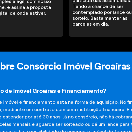
participa das assembleias.
mples e ágil, com nosso
Tendo a chance de ser
me, e assina a proposta
contemplado por lance ou
gital de onde estiver.
sorteio. Basta manter as
parcelas em dia.
bre Consórcio Imóvel Groaíras
io de Imóvel Groaíras e Financiamento?
de imóvel e financiamento está na forma de aquisição. No 
a, mediante um contrato com uma instituição financeira. E
 estender por até 30 anos. Já no consórcio, não há cobran
elas mensais e aguarda ser sorteado ou dá um lance para t
iamento, há a possibilidade de comprar o imóvel de forma 