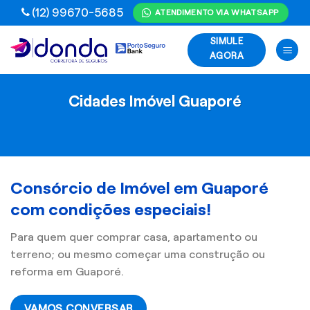
Skip
(12) 99670-5685
ATENDIMENTO VIA WHATSAPP
to
SIMULE
content
AGORA
Cidades Imóvel Guaporé
Consórcio de Imóvel em Guaporé
com condições especiais!
Para quem quer comprar casa, apartamento ou
terreno; ou mesmo começar uma construção ou
reforma em Guaporé.
VAMOS CONVERSAR