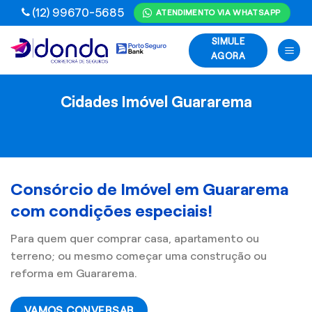
Skip
(12) 99670-5685
ATENDIMENTO VIA WHATSAPP
to
SIMULE
content
AGORA
Cidades Imóvel Guararema
Consórcio de Imóvel em Guararema
com condições especiais!
Para quem quer comprar casa, apartamento ou
terreno; ou mesmo começar uma construção ou
reforma em Guararema.
VAMOS CONVERSAR