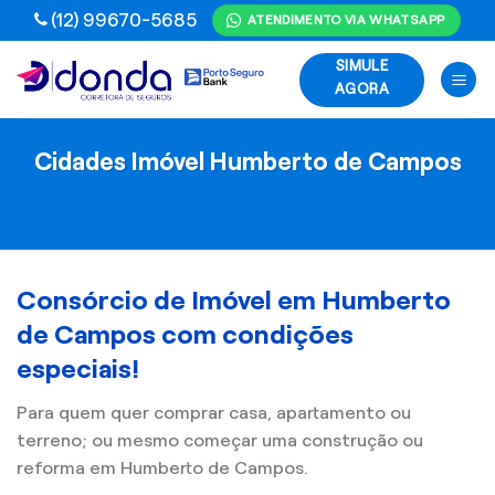
Skip
(12) 99670-5685
ATENDIMENTO VIA WHATSAPP
to
SIMULE
content
AGORA
Cidades Imóvel Humberto de Campos
Consórcio de Imóvel em Humberto
de Campos com condições
especiais!
Para quem quer comprar casa, apartamento ou
terreno; ou mesmo começar uma construção ou
reforma em Humberto de Campos.