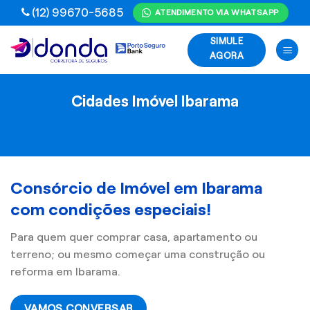
Skip
(12) 99670-5685
ATENDIMENTO VIA WHATSAPP
to
SIMULE
content
AGORA
Cidades Imóvel Ibarama
Consórcio de Imóvel em Ibarama
com condições especiais!
Para quem quer comprar casa, apartamento ou
terreno; ou mesmo começar uma construção ou
reforma em Ibarama.
VAMOS CONVERSAR